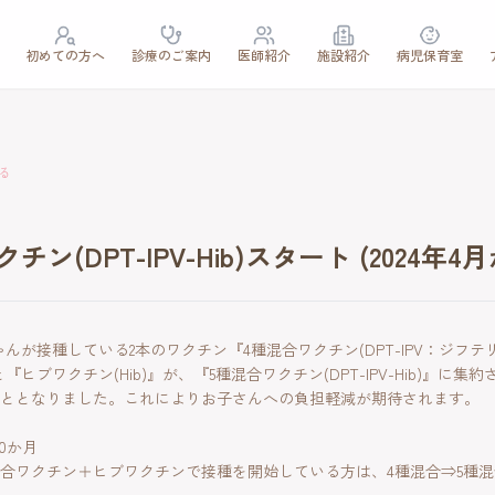
初めての方へ
診療のご案内
医師紹介
施設紹介
病児保育室
る
チン(DPT-IPV-Hib)スタート (2024年4
ゃんが接種している2本のワクチン『4種混合ワクチン(DPT-IPV：ジフ
『ヒブワクチン(Hib)』が、『5種混合ワクチン(DPT-IPV-Hib)』に集
ととなりました。これによりお子さんへの負担軽減が期待されます。
0か月
種混合ワクチン＋ヒブワクチンで接種を開始している方は、4種混合⇒5種