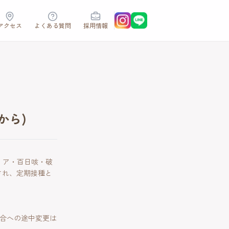
アクセス
よくある質問
採用情報
月から)
テリア・百日咳・破
約され、定期接種と
混合への途中変更は