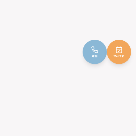
電話
Web予約
みやじ小児科クリニック
〒232-0066
神奈川県横浜市南区六ツ川3丁目86-6
TEL: 045-716-1011