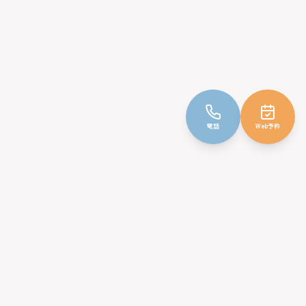
電話
Web予約
みやじ小児科クリニック
〒232-0066
神奈川県横浜市南区六ツ川3丁目86-6
TEL: 045-716-1011