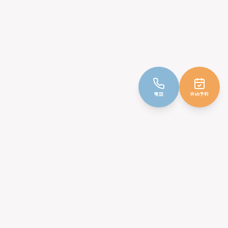
電話
Web予約
みやじ小児科クリニック
〒232-0066
神奈川県横浜市南区六ツ川3丁目86-6
TEL: 045-716-1011