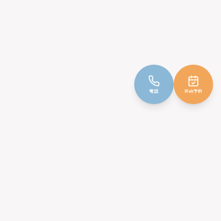
電話
Web予約
みやじ小児科クリニック
〒232-0066
神奈川県横浜市南区六ツ川3丁目86-6
TEL: 045-716-1011